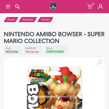
0
Home
Nintendo
Amiibo
NINTENDO AMIIBO BOWSER - SUPER
MARIO COLLECTION
Cod
MARCAS
Stock
#530836
Nintendo
DISPONIBLE