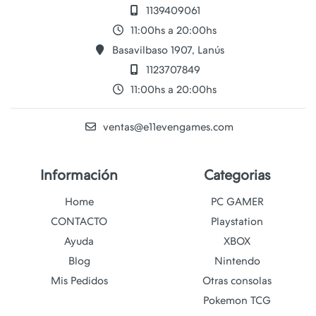
1139409061
11:00hs a 20:00hs
Basavilbaso 1907, Lanús
1123707849
11:00hs a 20:00hs
ventas@e11evengames.com
Información
Categorias
Home
PC GAMER
CONTACTO
Playstation
Ayuda
XBOX
Blog
Nintendo
Mis Pedidos
Otras consolas
Pokemon TCG