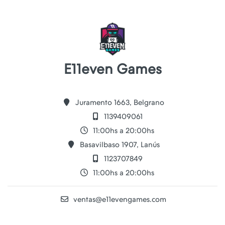
E11even Games
Juramento 1663, Belgrano
1139409061
11:00hs a 20:00hs
Basavilbaso 1907, Lanús
1123707849
11:00hs a 20:00hs
ventas@e11evengames.com