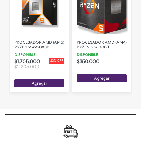
)
PROCESADOR AMD (AM5)
PROCESADOR AMD (AM4)
RYZEN 9 9950X3D
RYZEN 5 5600GT
DISPONIBLE
DISPONIBLE
$1.705.000
$350.000
F
23% OFF
$2.205.000
Agregar
Agregar