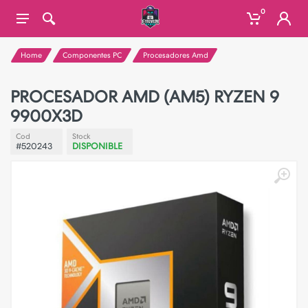
0
Home
Componentes PC
Procesadores Amd
PROCESADOR AMD (AM5) RYZEN 9
9900X3D
Cod
Stock
#520243
DISPONIBLE