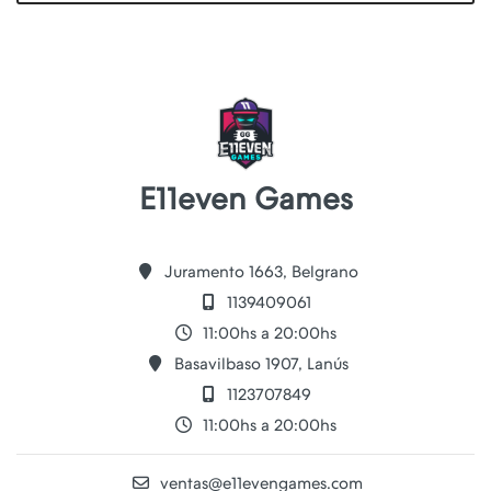
E11even Games
Juramento 1663, Belgrano
1139409061
11:00hs a 20:00hs
Basavilbaso 1907, Lanús
1123707849
11:00hs a 20:00hs
ventas@e11evengames.com