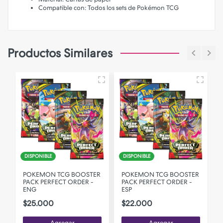
Compatible con: Todos los sets de Pokémon TCG
Productos Similares
N
DISPONIBLE
DISPONIBLE
R
POKEMON TCG BOOSTER
POKEMON TCG BOOSTER
PACK PERFECT ORDER -
PACK PERFECT ORDER -
P
ENG
ESP
(
$25.000
$22.000
Agregar
Agregar