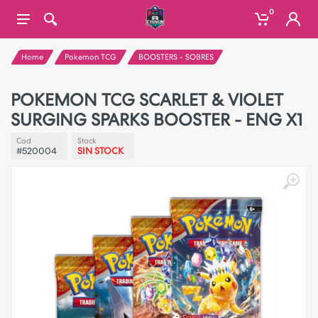
0
Home
Pokemon TCG
BOOSTERS - SOBRES
POKEMON TCG SCARLET & VIOLET
SURGING SPARKS BOOSTER - ENG X1
Cod
Stock
#520004
SIN STOCK