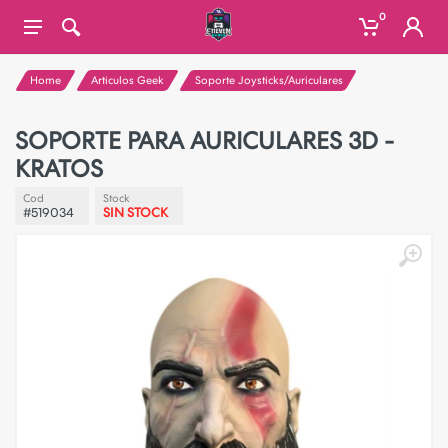
0
Home
Articulos Geek
Soporte Joysticks/Auriculares
SOPORTE PARA AURICULARES 3D -
KRATOS
Cod
Stock
#519034
SIN STOCK