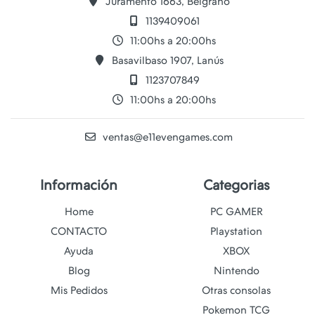
Juramento 1663, Belgrano
1139409061
11:00hs a 20:00hs
Basavilbaso 1907, Lanús
1123707849
11:00hs a 20:00hs
ventas@e11evengames.com
Información
Categorias
Home
PC GAMER
CONTACTO
Playstation
Ayuda
XBOX
Blog
Nintendo
Mis Pedidos
Otras consolas
Pokemon TCG