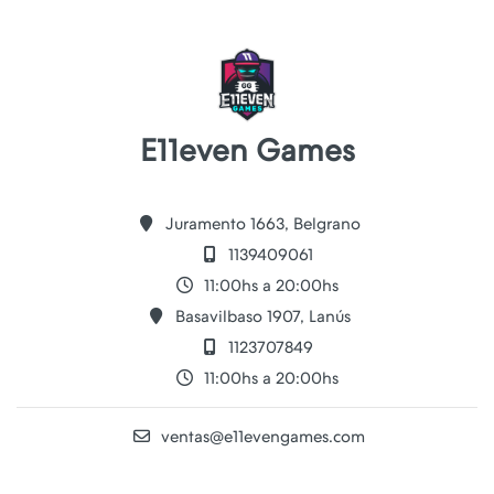
E11even Games
Juramento 1663, Belgrano
1139409061
11:00hs a 20:00hs
Basavilbaso 1907, Lanús
1123707849
11:00hs a 20:00hs
ventas@e11evengames.com