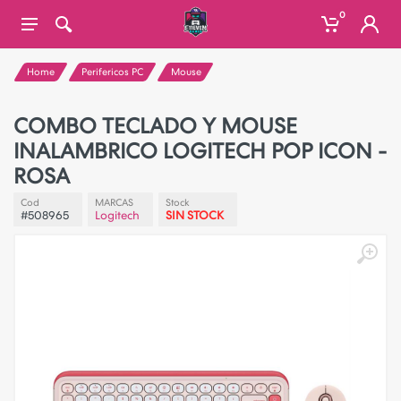
0
Home
Perifericos PC
Mouse
COMBO TECLADO Y MOUSE
INALAMBRICO LOGITECH POP ICON -
ROSA
Cod
MARCAS
Stock
#508965
Logitech
SIN STOCK