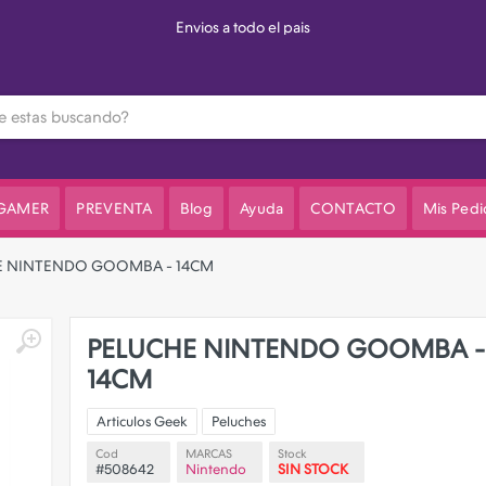
3 cuotas sin interes en el valor de lista
 GAMER
PREVENTA
Blog
Ayuda
CONTACTO
Mis Pedi
E NINTENDO GOOMBA - 14CM
PELUCHE NINTENDO GOOMBA -
14CM
Articulos Geek
Peluches
Cod
MARCAS
Stock
#508642
Nintendo
SIN STOCK