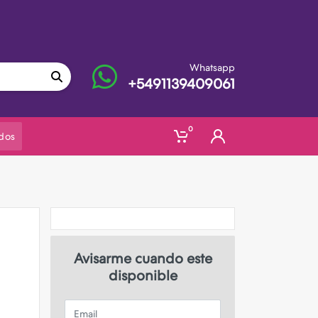
Whatsapp
+5491139409061
0
dos
Avisarme cuando este
disponible
Email