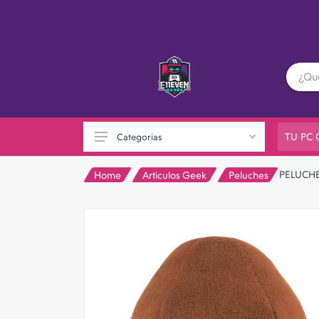
TU PC
Categorias
PELUCH
Home
Articulos Geek
Peluches
PC GAMER
Playstation
XBOX
Nintendo
Otras consolas