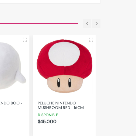
ENDO BOO -
PELUCHE NINTENDO
PELUCHE NINTE
MUSHROOM RED - 16CM
MUSHROOM GREE
DISPONIBLE
DISPONIBLE
$45.000
$45.000