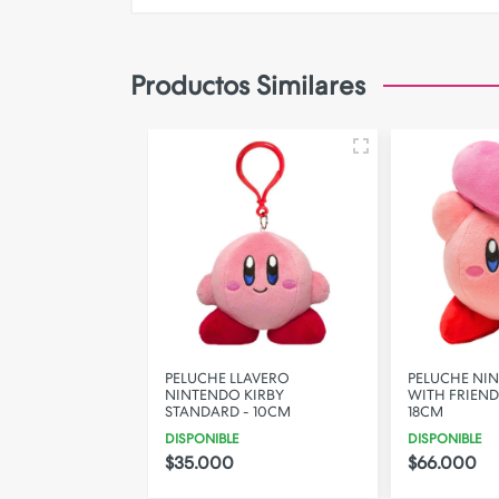
Camara de Seguridad
Gadgets
Productos Similares
Iluminacion
Parlantes
PERSONALIZA TU FUNDA!
INTENDO PEACH
PELUCHE LLAVERO
PELUCHE NI
 27CM
NINTENDO KIRBY
WITH FRIEND
STANDARD - 10CM
18CM
DISPONIBLE
DISPONIBLE
$70.000
7% OFF
$35.000
$66.000