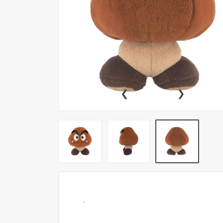
Pokemon TCG
Preventas
SEMINUEVOS
Componentes PC
‹
›
Gafas Gamer
Mobile Gaming
Notebooks
Perifericos PC
2X1 DIGITALES PS4/PS5
Articulos Geek
Remeras TDV
.
Accesorios telefonía