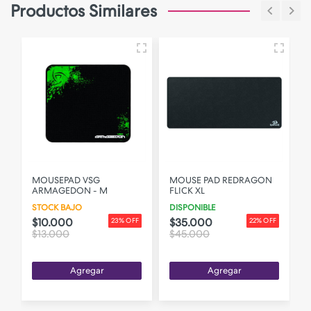
Productos Similares
MOUSEPAD VSG
MOUSE PAD REDRAGON
ARMAGEDON - M
FLICK XL
STOCK BAJO
DISPONIBLE
$10.000
$35.000
F
23% OFF
22% OFF
$13.000
$45.000
Agregar
Agregar