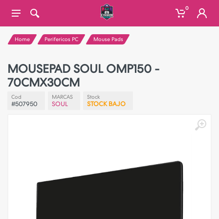
0
Home
Perifericos PC
Mouse Pads
MOUSEPAD SOUL OMP150 -
70CMX30CM
Cod
MARCAS
Stock
#507950
SOUL
STOCK BAJO