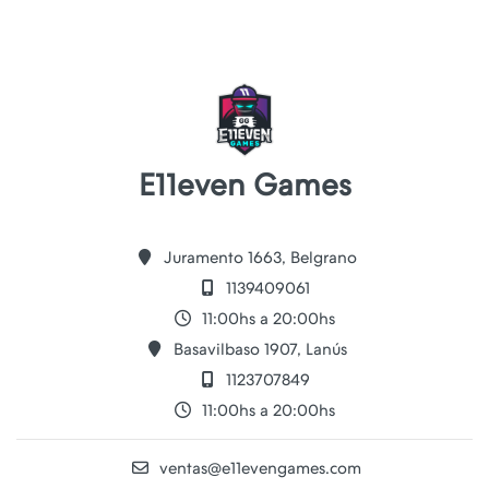
E11even Games
Juramento 1663, Belgrano
1139409061
11:00hs a 20:00hs
Basavilbaso 1907, Lanús
1123707849
11:00hs a 20:00hs
ventas@e11evengames.com