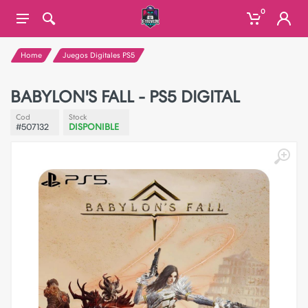
0
Home
Juegos Digitales PS5
BABYLON'S FALL - PS5 DIGITAL
Cod
Stock
#507132
DISPONIBLE