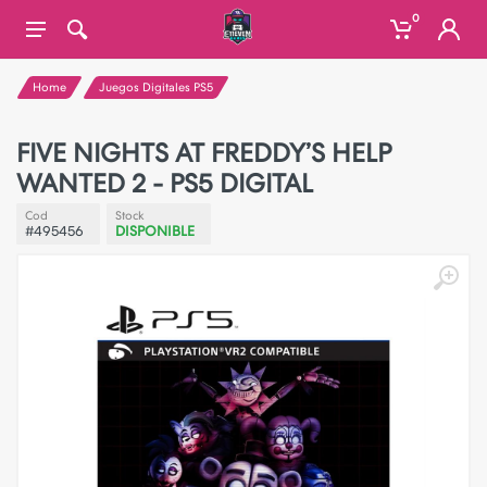
0
Home
Juegos Digitales PS5
FIVE NIGHTS AT FREDDY’S HELP
WANTED 2 - PS5 DIGITAL
Cod
Stock
#495456
DISPONIBLE