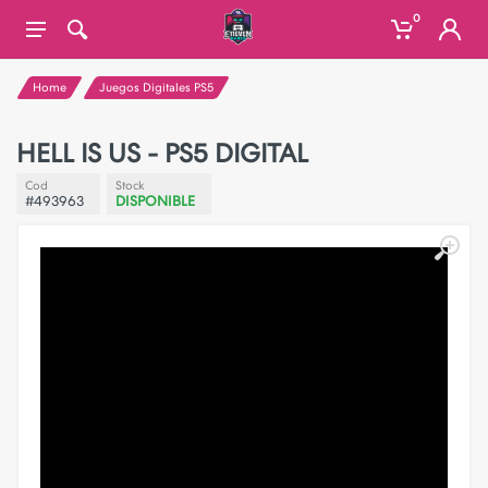
0
Home
Juegos Digitales PS5
HELL IS US - PS5 DIGITAL
Cod
Stock
#493963
DISPONIBLE