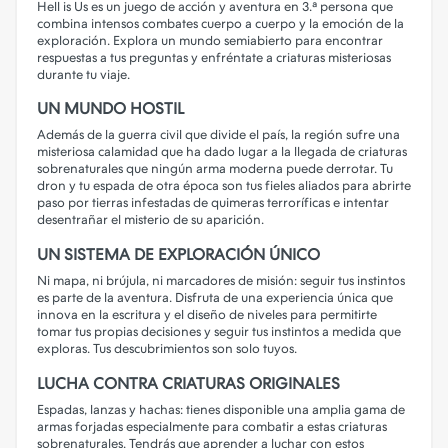
Hell is Us es un juego de acción y aventura en 3.ª persona que
combina intensos combates cuerpo a cuerpo y la emoción de la
exploración. Explora un mundo semiabierto para encontrar
respuestas a tus preguntas y enfréntate a criaturas misteriosas
durante tu viaje.
UN MUNDO HOSTIL
Además de la guerra civil que divide el país, la región sufre una
misteriosa calamidad que ha dado lugar a la llegada de criaturas
sobrenaturales que ningún arma moderna puede derrotar. Tu
dron y tu espada de otra época son tus fieles aliados para abrirte
paso por tierras infestadas de quimeras terroríficas e intentar
desentrañar el misterio de su aparición.
UN SISTEMA DE EXPLORACIÓN ÚNICO
Ni mapa, ni brújula, ni marcadores de misión: seguir tus instintos
es parte de la aventura. Disfruta de una experiencia única que
innova en la escritura y el diseño de niveles para permitirte
tomar tus propias decisiones y seguir tus instintos a medida que
exploras. Tus descubrimientos son solo tuyos.
LUCHA CONTRA CRIATURAS ORIGINALES
Espadas, lanzas y hachas: tienes disponible una amplia gama de
armas forjadas especialmente para combatir a estas criaturas
sobrenaturales. Tendrás que aprender a luchar con estos