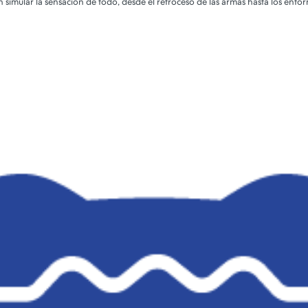
 simular la sensación de todo, desde el retroceso de las armas hasta los entor