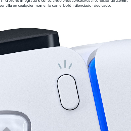
l micrófono integrado o conectando unos auriculares al conector de 3,5mm.
sencilla en cualquier momento con el botón silenciador dedicado.