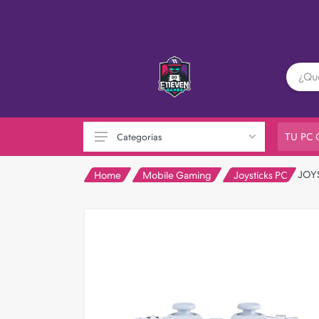
TU PC
Categorias
JOY
Home
Mobile Gaming
Joysticks PC
PC GAMER
Playstation
XBOX
Nintendo
Otras consolas