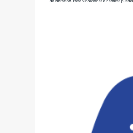
de vibración. Estas vibraciones dinámicas pueden
Camara de Seguridad
Gadgets
Iluminacion
Parlantes
PERSONALIZA TU FUNDA!