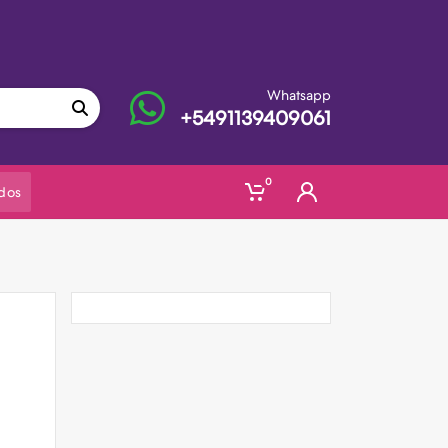
Whatsapp
+5491139409061
0
dos