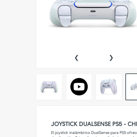
Pokemon TCG
Preventas
SEMINUEVOS
Componentes PC
‹
›
Gafas Gamer
Mobile Gaming
Notebooks
Perifericos PC
2X1 DIGITALES PS4/PS5
Articulos Geek
Remeras TDV
JOYSTICK DUALSENSE PS5 - C
Accesorios telefonía
El joystick inalámbrico DualSense para PS5 ofrec