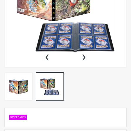
‹
›
NOVEDADES