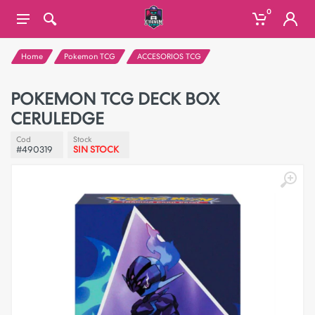
0
Home
Pokemon TCG
ACCESORIOS TCG
POKEMON TCG DECK BOX
CERULEDGE
Cod
Stock
#490319
SIN STOCK