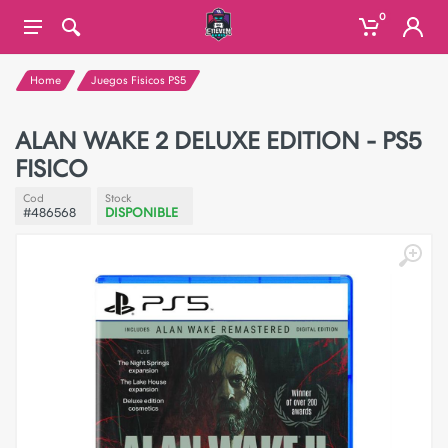
0
Home
Juegos Fisicos PS5
ALAN WAKE 2 DELUXE EDITION - PS5
FISICO
Cod
Stock
#486568
DISPONIBLE