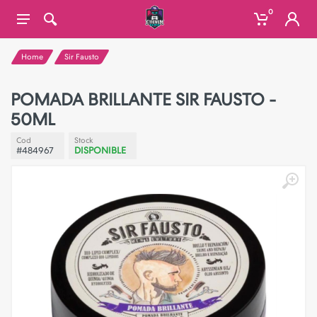
0
Home
Sir Fausto
POMADA BRILLANTE SIR FAUSTO -
50ML
Cod
Stock
#484967
DISPONIBLE