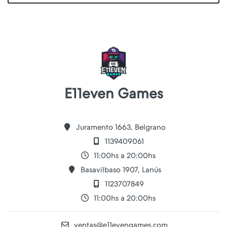
E11even Games
Juramento 1663, Belgrano
1139409061
11:00hs a 20:00hs
Basavilbaso 1907, Lanús
1123707849
11:00hs a 20:00hs
ventas@e11evengames.com