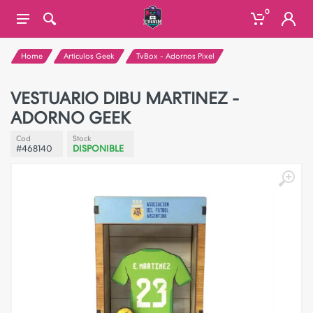
0
Home
Articulos Geek
TvBox - Adornos Pixel
VESTUARIO DIBU MARTINEZ -
ADORNO GEEK
Cod
Stock
#468140
DISPONIBLE