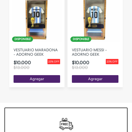
DISPONIBLE
DISPONIBLE
VESTUARIO MARADONA
VESTUARIO MESSI -
- ADORNO GEEK
ADORNO GEEK
$10.000
$10.000
F
23% OFF
23% OFF
$13.000
$13.000
Agregar
Agregar