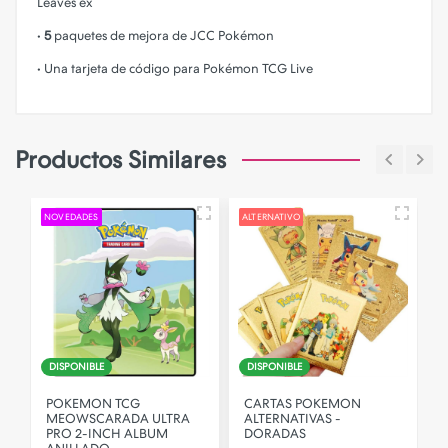
Leaves ex
•
5
paquetes de mejora de JCC Pokémon
• Una tarjeta de código para Pokémon TCG Live
Productos Similares
NOVEDADES
ALTERNATIVO
A
DISPONIBLE
DISPONIBLE
E
POKEMON TCG
CARTAS POKEMON
N
MEOWSCARADA ULTRA
ALTERNATIVAS -
PRO 2-INCH ALBUM
DORADAS