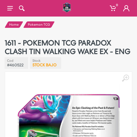
0
Home
Pokemon TCG
1611 - POKEMON TCG PARADOX
CLASH TIN WALKING WAKE EX - ENG
Cod
Stock
#460522
STOCK BAJO