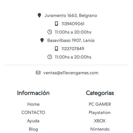
Juramento 1663, Belgrano
1139409061
11:00hs a 20:00hs
Basavilbaso 1907, Lanús
1123707849
11:00hs a 20:00hs
ventas@e11evengames.com
Información
Categorias
Home
PC GAMER
CONTACTO
Playstation
Ayuda
XBOX
Blog
Nintendo