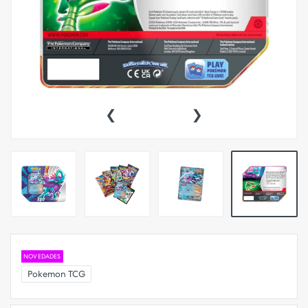
‹
›
NOVEDADES
Pokemon TCG