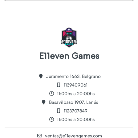
E11even Games
Juramento 1663, Belgrano
1139409061
11:00hs a 20:00hs
Basavilbaso 1907, Lanús
1123707849
11:00hs a 20:00hs
ventas@e11evengames.com