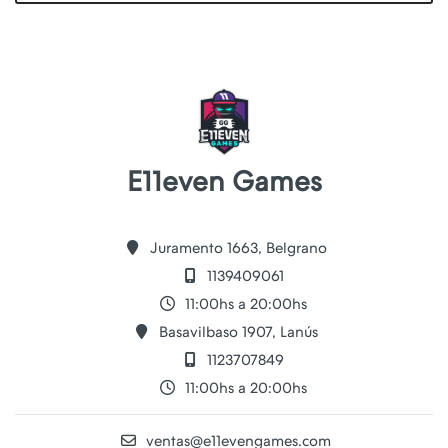
E11even Games
Juramento 1663, Belgrano
1139409061
11:00hs a 20:00hs
Basavilbaso 1907, Lanús
1123707849
11:00hs a 20:00hs
ventas@e11evengames.com