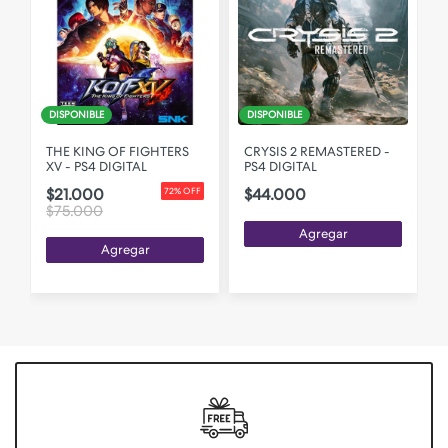
DISPONIBLE
DISPONIBLE
L
THE KING OF FIGHTERS
CRYSIS 2 REMASTERED -
XV - PS4 DIGITAL
PS4 DIGITAL
$21.000
$44.000
72% OFF
$75.000
Agregar
Agregar