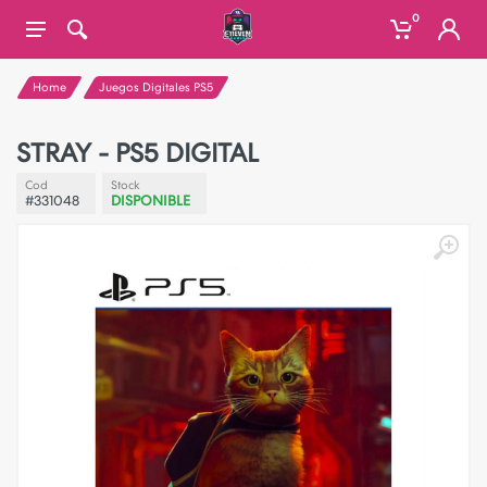
0
Home
Juegos Digitales PS5
STRAY - PS5 DIGITAL
Cod
Stock
#331048
DISPONIBLE