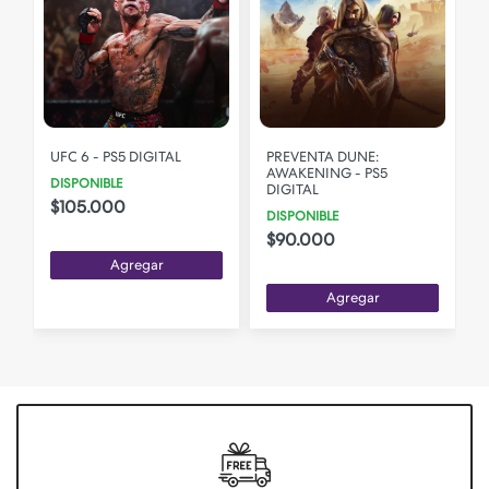
:
UFC 6 - PS5 DIGITAL
PREVENTA DUNE:
AWAKENING - PS5
DISPONIBLE
DIGITAL
$105.000
DISPONIBLE
$90.000
Agregar
Agregar