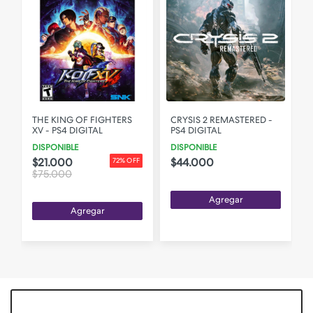
L
THE KING OF FIGHTERS
CRYSIS 2 REMASTERED -
XV - PS4 DIGITAL
PS4 DIGITAL
DISPONIBLE
DISPONIBLE
$21.000
$44.000
72% OFF
$75.000
Agregar
Agregar