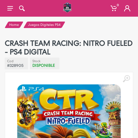
0
Home
Juegos Digitales PS4
CRASH TEAM RACING: NITRO FUELED
- PS4 DIGITAL
Cod
Stock
#328905
DISPONIBLE