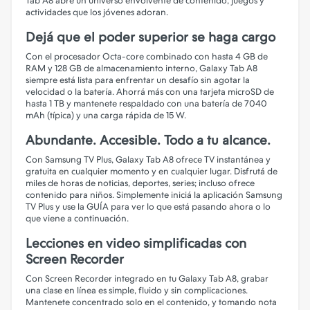
Tab A8 abre un universo envolvente de contenido, juegos y
actividades que los jóvenes adoran.
Dejá que el poder superior se haga cargo
Con el procesador Octa-core combinado con hasta 4 GB de
RAM y 128 GB de almacenamiento interno, Galaxy Tab A8
siempre está lista para enfrentar un desafío sin agotar la
velocidad o la batería. Ahorrá más con una tarjeta microSD de
hasta 1 TB y mantenete respaldado con una batería de 7040
mAh (típica) y una carga rápida de 15 W.
Abundante. Accesible. Todo a tu alcance.
Con Samsung TV Plus, Galaxy Tab A8 ofrece TV instantánea y
gratuita en cualquier momento y en cualquier lugar. Disfrutá de
miles de horas de noticias, deportes, series; incluso ofrece
contenido para niños. Simplemente iniciá la aplicación Samsung
TV Plus y use la GUÍA para ver lo que está pasando ahora o lo
que viene a continuación.
Lecciones en video simplificadas con
Screen Recorder
Con Screen Recorder integrado en tu Galaxy Tab A8, grabar
una clase en línea es simple, fluido y sin complicaciones.
Mantenete concentrado solo en el contenido, y tomando nota