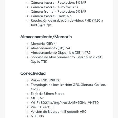
Cámara trasera - Resolución: 8.0 MP
Cámara trasera - Auto focus: Si
Cámara frontal - Resolución: 5.0 MP
Cámara trasera - Flash: No
Resolución de grabación de video: FHD (1920 x
1080)@30fps
Almacenamiento/Memoria
Memoria (GB): 4
Almacenamiento (GB): 64
Almacenamiento Disponible (GB)*: 47.7
Soporte de Almacenamiento Externo: MicroSD
(Up to 1TB)
Conectividad
Visión USB: USB 2.0
Tecnología de localización: GPS, Glonass, Galileo,
QZSS
Earjack: 3.5mm Stereo
MHL: No
Wi-Fi: 802.11 a/b/g/n/ac 2.4G+5GHz, VHT80
Wi-Fi Direct: Si
Versión de Bluetooth: Bluetooth v5.0
NFC: No