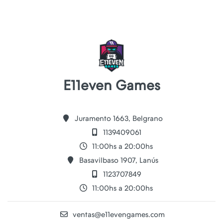
E11even Games
Juramento 1663, Belgrano
1139409061
11:00hs a 20:00hs
Basavilbaso 1907, Lanús
1123707849
11:00hs a 20:00hs
ventas@e11evengames.com