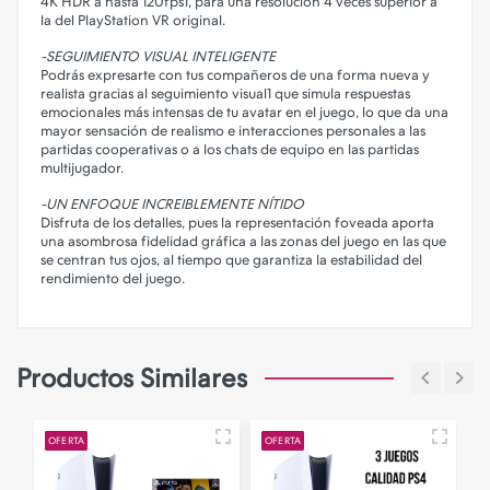
4K HDR a hasta 120fps1, para una resolución 4 veces superior a
la del PlayStation VR original.
-SEGUIMIENTO VISUAL INTELIGENTE
Podrás expresarte con tus compañeros de una forma nueva y
realista gracias al seguimiento visual1 que simula respuestas
emocionales más intensas de tu avatar en el juego, lo que da una
mayor sensación de realismo e interacciones personales a las
partidas cooperativas o a los chats de equipo en las partidas
multijugador.
-UN ENFOQUE INCREIBLEMENTE NÍTIDO
Disfruta de los detalles, pues la representación foveada aporta
una asombrosa fidelidad gráfica a las zonas del juego en las que
se centran tus ojos, al tiempo que garantiza la estabilidad del
rendimiento del juego.
Productos Similares
OFERTA
OFERTA
O