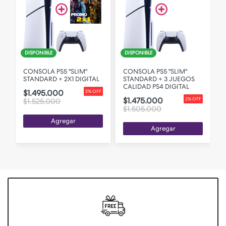
DISPONIBLE
DISPONIBLE
CONSOLA PS5 "SLIM"
CONSOLA PS5 "SLIM"
STANDARD + 2X1 DIGITAL
STANDARD + 3 JUEGOS
CALIDAD PS4 DIGITAL
$1.495.000
F
2% OFF
$1.475.000
2% OFF
$1.525.000
$1.505.000
Agregar
Agregar