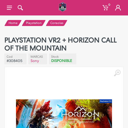
0
Home
Playstation
Consolas
PLAYSTATION VR2 + HORIZON CALL
OF THE MOUNTAIN
Cod
MARCAS
Stock
#308405
Sony
DISPONIBLE