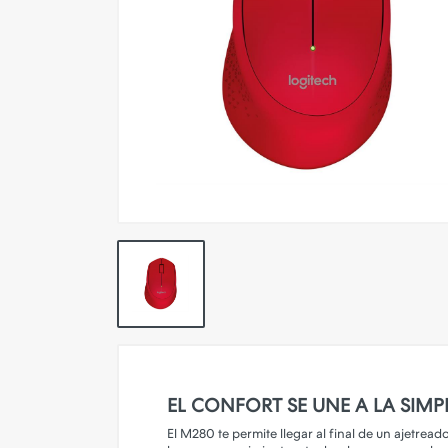
Pokemon TCG
Preventas
SEMINUEVOS
Componentes PC
Gafas Gamer
Mobile Gaming
Notebooks
Perifericos PC
2X1 DIGITALES PS4/PS5
Articulos Geek
Remeras TDV
EL CONFORT SE UNE A LA SIMP
Accesorios telefonía
El M280 te permite llegar al final de un ajetrea