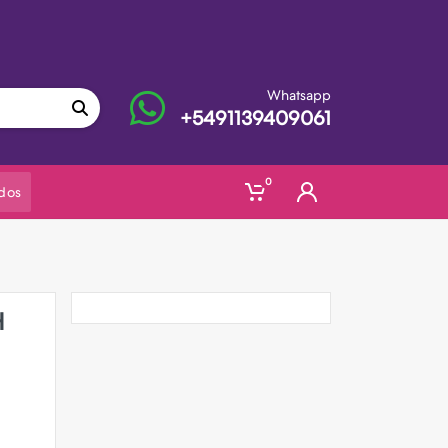
Whatsapp
+5491139409061
0
dos
H