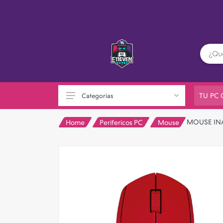
TU PC
Categorias
MOUSE IN
Home
Perifericos PC
Mouse
PC GAMER
Playstation
XBOX
Nintendo
Otras consolas