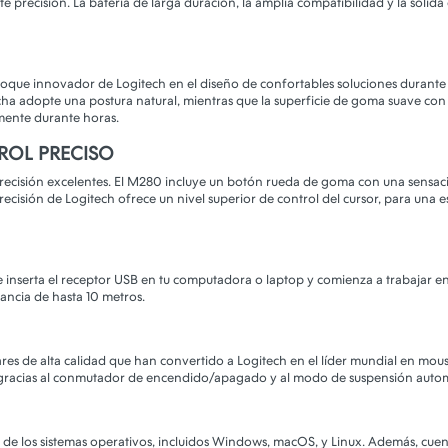
e precisión. La batería de larga duración, la amplia compatibilidad y la sólid
nfoque innovador de Logitech en el diseño de confortables soluciones durante
a adopte una postura natural, mientras que la superficie de goma suave con 
emente durante horas.
ROL PRECISO
ecisión excelentes. El M280 incluye un botón rueda de goma con una sensació
 precisión de Logitech ofrece un nivel superior de control del cursor, para u
e inserta el receptor USB en tu computadora o laptop y comienza a trabajar e
ancia de hasta 10 metros.
res de alta calidad que han convertido a Logitech en el líder mundial en mou
as gracias al conmutador de encendido/apagado y al modo de suspensión autom
 de los sistemas operativos, incluidos Windows, macOS, y Linux. Además, cue