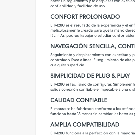
haces un seguimiento y te desplazas con excelent
Camara de Seguridad
confiabilidad y facilidad de uso.
Gadgets
CONFORT PROLONGADO
Iluminacion
El M280 es el resultado de la experiencia y el e
meticulosamente creada para que la mano derech
Parlantes
táctil. Así podrás trabajar o estudiar confortabl
NAVEGACIÓN SENCILLA, CONT
PERSONALIZA TU FUNDA!
Seguimiento y desplazamiento con exactitud y pr
controlado línea a línea. El seguimiento de alta
cualquier superficie.
SIMPLICIDAD DE PLUG & PLAY
El M280 es facilísimo de configurar. Simplement
sólida conexión confiable e impecable a una dist
CALIDAD CONFIABLE
El mouse se ha fabricado conforme a los estánda
funciona hasta 18 meses sin cambiar las baterí
AMPLIA COMPATIBILIDAD
El M280 funciona a la perfección con la mayoría