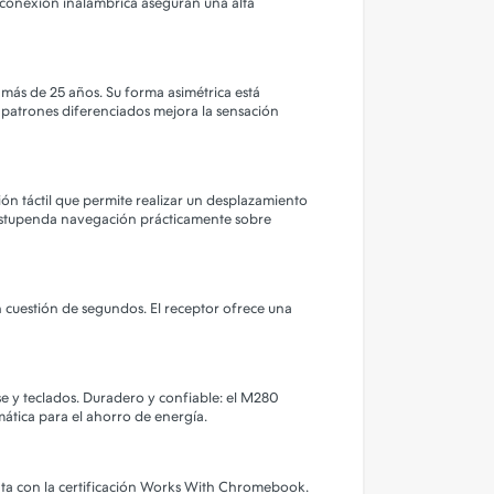
a conexión inalámbrica aseguran una alta
 más de 25 años. Su forma asimétrica está
patrones diferenciados mejora la sensación
n táctil que permite realizar un desplazamiento
na estupenda navegación prácticamente sobre
n cuestión de segundos. El receptor ofrece una
se y teclados. Duradero y confiable: el M280
ática para el ahorro de energía.
nta con la certificación Works With Chromebook.