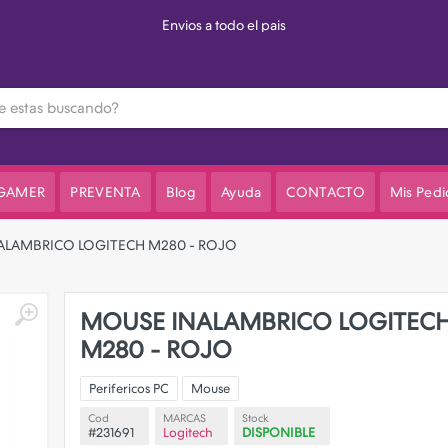
3 cuotas sin interes en el valor de lista
 GAMER
PREVENTA
Blog
Ayuda
CONTACTO
Mis Pedi
ALAMBRICO LOGITECH M280 - ROJO
MOUSE INALAMBRICO LOGITEC
M280 - ROJO
Perifericos PC
Mouse
Cod
MARCAS
Stock
#231691
Logitech
DISPONIBLE