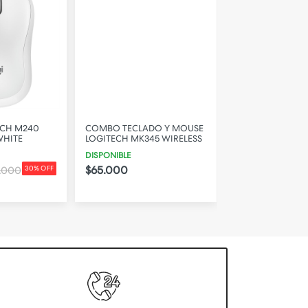
ECH M240
COMBO TECLADO Y MOUSE
COMBO TECLAD
WHITE
LOGITECH MK345 WIRELESS
INALAMBRICO L
MK470 SLIM - R
DISPONIBLE
DISPONIBLE
$65.000
.000
30% OFF
$90.000