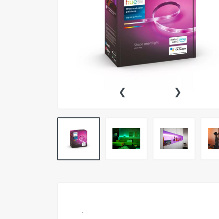
Pokemon TCG
Preventas
SEMINUEVOS
Componentes PC
‹
›
Gafas Gamer
Mobile Gaming
Notebooks
Perifericos PC
2X1 DIGITALES PS4/PS5
Articulos Geek
Remeras TDV
Accesorios telefonía
.