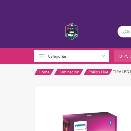
TU PC
Categorias
TIRA LED
Home
Iluminacion
Philips Hue
PC GAMER
Playstation
XBOX
Nintendo
Otras consolas