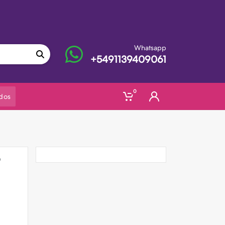
Whatsapp
+5491139409061
0
dos