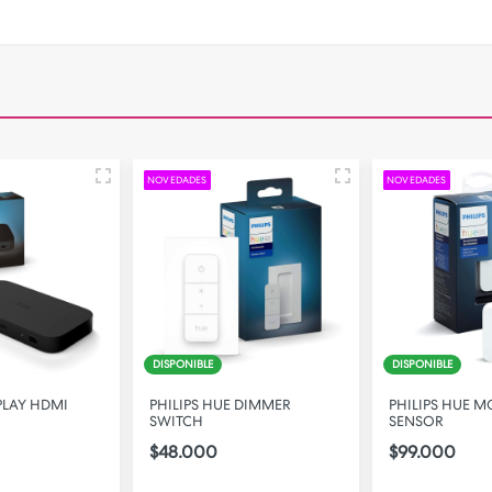
NOVEDADES
NOVEDADES
DISPONIBLE
DISPONIBLE
 PLAY HDMI
PHILIPS HUE DIMMER
PHILIPS HUE 
SWITCH
SENSOR
$48.000
$99.000