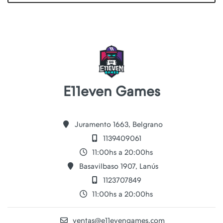
E11even Games
Juramento 1663, Belgrano
1139409061
11:00hs a 20:00hs
Basavilbaso 1907, Lanús
1123707849
11:00hs a 20:00hs
ventas@e11evengames.com