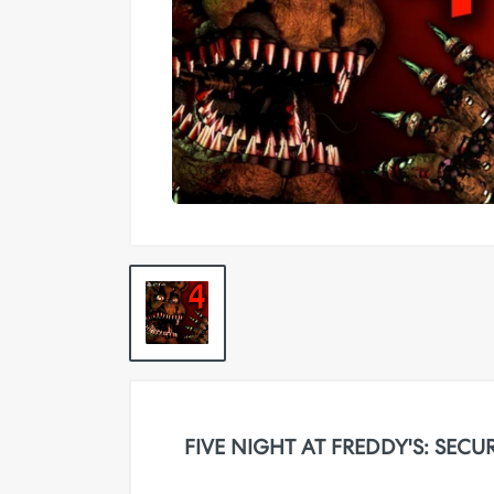
Pokemon TCG
Preventas
SEMINUEVOS
Componentes PC
Gafas Gamer
Mobile Gaming
Notebooks
Perifericos PC
2X1 DIGITALES PS4/PS5
Articulos Geek
Remeras TDV
FIVE NIGHT AT FREDDY'S: SECU
Accesorios telefonía