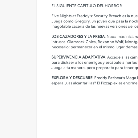
Camara de Seguridad
EL SIGUIENTE CAPÍTULO DEL HORROR
Gadgets
Five Nights at Freddy's: Security Breach es la n
Juega como Gregory, un joven que pasa la noche
Iluminacion
inagotable cacería de las nuevas versiones de los
Parlantes
LOS CAZADORES Y LA PRESA
. Nada más iniciar
intrusos. Glamrock Chica, Roxanne Wolf, Montgom
PERSONALIZA TU FUNDA!
necesario: permanecer en el mismo lugar demas
SUPERVIVENCIA ADAPTATIVA
. Accede a las cáma
para distraer a los enemigos y escápate a hurtadi
Juega a tu manera, pero prepárate para tener q
EXPLORA Y DESCUBRE
. Freddy Fazbear's Mega P
espera, ¿las alcantarillas? El Pizzaplex es enorme