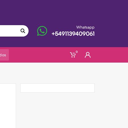
Whatsapp
+5491139409061
0
dos