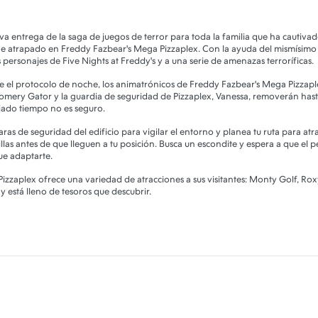
ueva entrega de la saga de juegos de terror para toda la familia que ha cautiv
 atrapado en Freddy Fazbear's Mega Pizzaplex. Con la ayuda del mismísimo 
 personajes de Five Nights at Freddy's y a una serie de amenazas terroríficas.
se el protocolo de noche, los animatrónicos de Freddy Fazbear's Mega Pizzap
ery Gator y la guardia de seguridad de Pizzaplex, Vanessa, removerán hasta
iado tiempo no es seguro.
ras de seguridad del edificio para vigilar el entorno y planea tu ruta para atra
llas antes de que lleguen a tu posición. Busca un escondite y espera a que el pe
ue adaptarte.
izzaplex ofrece una variedad de atracciones a sus visitantes: Monty Golf, Roxy 
 y está lleno de tesoros que descubrir.