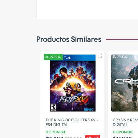
Productos Similares
REBAJADO
STO PROTOCOL -
THE KING OF FIGHTERS XV -
CRYSIS 2 RE
L
PS4 DIGITAL
DIGITAL
DISPONIBLE
DISPONIBLE
72% OFF