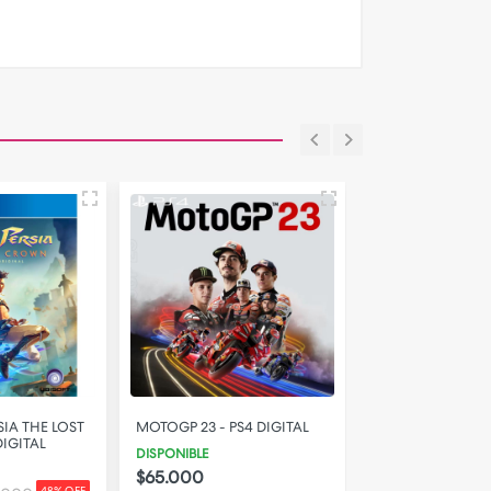
SIA THE LOST
MOTOGP 23 - PS4 DIGITAL
LEGO BATMAN 3
IGITAL
GOTHAM - PS4 D
DISPONIBLE
DISPONIBLE
$65.000
48% OFF