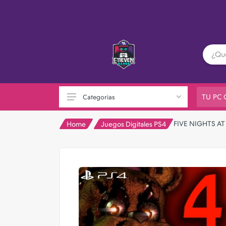
TU PC
Categorias
FIVE NIGHTS AT 
Home
Juegos Digitales PS4
PC GAMER
Playstation
XBOX
Nintendo
Otras consolas