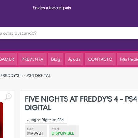
3 cuotas sin interes en el valor de lista
 GAMER
PREVENTA
Blog
Ayuda
CONTACTO
Mis Pedi
FREDDY'S 4 - PS4 DIGITAL
FIVE NIGHTS AT FREDDY'S 4 - PS4
DIGITAL
Juegos Digitales PS4
Cod
Stock
#190901
DISPONIBLE