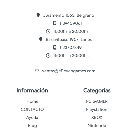
Juramento 1663, Belgrano
1139409061
11:00hs a 20:00hs
Basavilbaso 1907, Lanús
1123707849
11:00hs a 20:00hs
ventas@e11evengames.com
Información
Categorias
Home
PC GAMER
CONTACTO
Playstation
Ayuda
XBOX
Blog
Nintendo