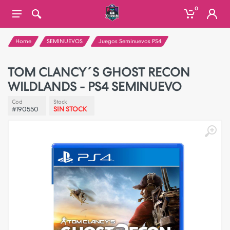
0
Home
SEMINUEVOS
Juegos Seminuevos PS4
TOM CLANCY´S GHOST RECON
WILDLANDS - PS4 SEMINUEVO
Cod
Stock
#190550
SIN STOCK