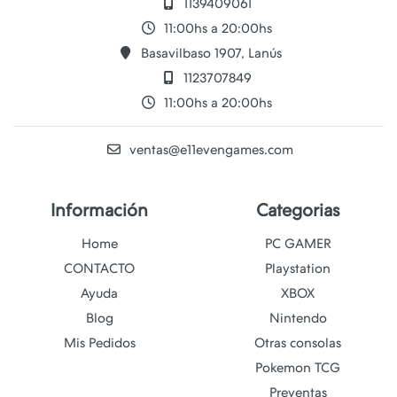
1139409061
11:00hs a 20:00hs
Basavilbaso 1907, Lanús
1123707849
11:00hs a 20:00hs
ventas@e11evengames.com
Información
Categorias
Home
PC GAMER
CONTACTO
Playstation
Ayuda
XBOX
Blog
Nintendo
Mis Pedidos
Otras consolas
Pokemon TCG
Preventas