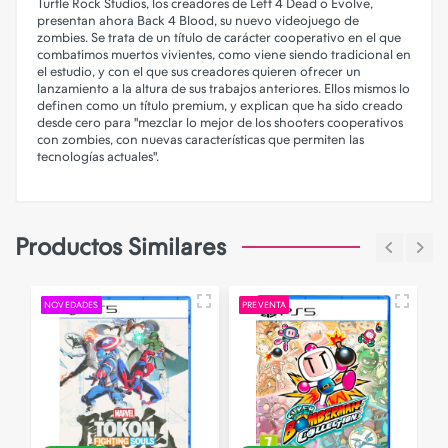
Turtle Rock Studios, los creadores de Left 4 Dead o Evolve,
presentan ahora Back 4 Blood, su nuevo videojuego de
zombies. Se trata de un título de carácter cooperativo en el que
combatimos muertos vivientes, como viene siendo tradicional en
el estudio, y con el que sus creadores quieren ofrecer un
lanzamiento a la altura de sus trabajos anteriores. Ellos mismos lo
definen como un título premium, y explican que ha sido creado
desde cero para "mezclar lo mejor de los shooters cooperativos
con zombies, con nuevas características que permiten las
tecnologías actuales".
Productos Similares
NOVEDADES
PREVENTA
P