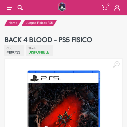
0
Home
Juegos Fisicos PS5
BACK 4 BLOOD - PS5 FISICO
Cod
Stock
#189733
DISPONIBLE