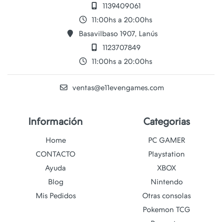
1139409061
11:00hs a 20:00hs
Basavilbaso 1907, Lanús
1123707849
11:00hs a 20:00hs
ventas@e11evengames.com
Información
Categorias
Home
PC GAMER
CONTACTO
Playstation
Ayuda
XBOX
Blog
Nintendo
Mis Pedidos
Otras consolas
Pokemon TCG