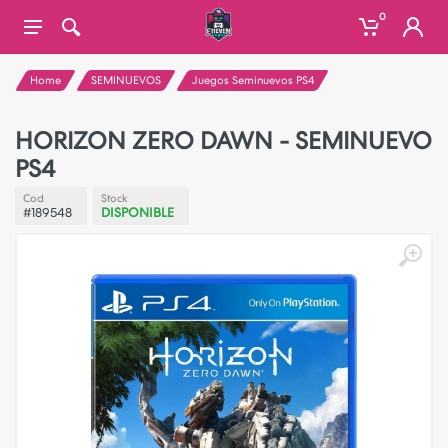
0
Home
SEMINUEVOS
Juegos Seminuevos PS4
HORIZON ZERO DAWN - SEMINUEVO
PS4
Cod
Stock
#189548
DISPONIBLE