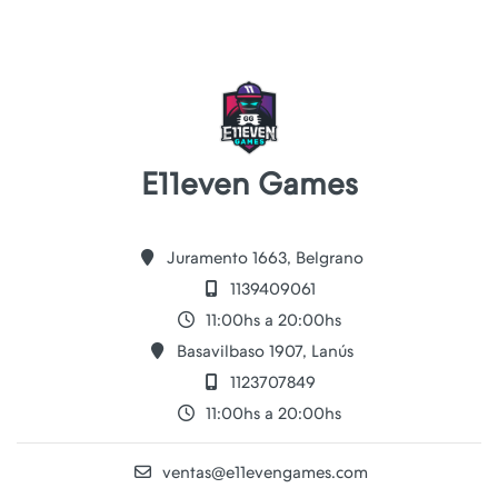
E11even Games
Juramento 1663, Belgrano
1139409061
11:00hs a 20:00hs
Basavilbaso 1907, Lanús
1123707849
11:00hs a 20:00hs
ventas@e11evengames.com