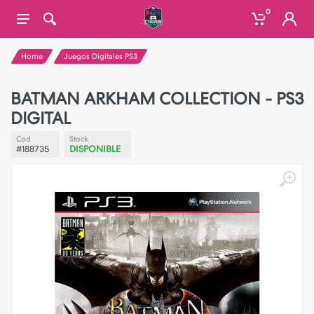
0
Home
Juegos Digitales PS3
BATMAN ARKHAM COLLECTION - PS3
DIGITAL
Cod
Stock
#188735
DISPONIBLE