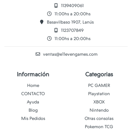
1139409061
11:00hs a 20:00hs
Basavilbaso 1907, Lanús
1123707849
11:00hs a 20:00hs
ventas@e11evengames.com
Información
Categorias
Home
PC GAMER
CONTACTO
Playstation
Ayuda
XBOX
Blog
Nintendo
Mis Pedidos
Otras consolas
Pokemon TCG