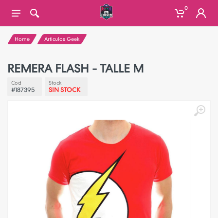
0
Home
Articulos Geek
REMERA FLASH - TALLE M
Cod
Stock
#187395
SIN STOCK