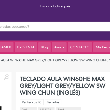
Envios a todo el pais
 GAMER
PREVENTA
Blog
Ayuda
CONTACTO
Mis Pedi
 AULA WIN60HE MAX GREY/LIGHT GREY/YELLOW SW WING CHUN (I
TECLADO AULA WIN60HE MAX
GREY/LIGHT GREY/YELLOW SW
WING CHUN (INGLÉS)
Perifericos PC
Teclados
Cod
MARCAS
Stock