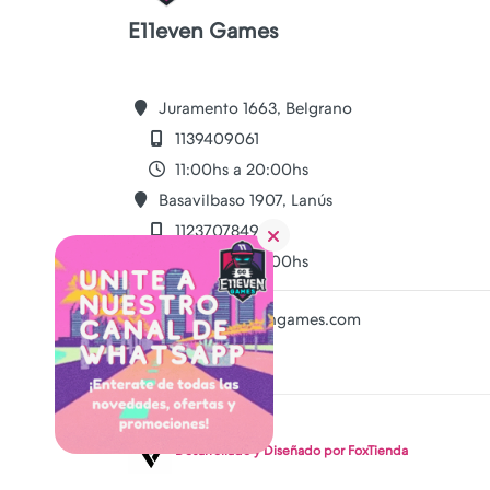
E11even Games
Juramento 1663, Belgrano
1139409061
11:00hs a 20:00hs
Basavilbaso 1907, Lanús
1123707849
11:00hs a 20:00hs
ventas@e11evengames.com
Desarrollado y Diseñado por
FoxTienda