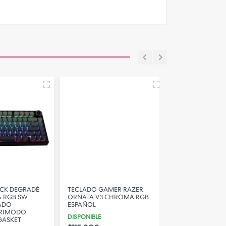
CK DEGRADÉ
TECLADO GAMER RAZER
AULA S99 PRO A
 RGB SW
ORNATA V3 CHROMA RGB
WIRELESS 98% R
DO
ESPAÑOL
TECLADO MEMB
IMODO
DISPONIBLE
DISPONIBLE
ASKET