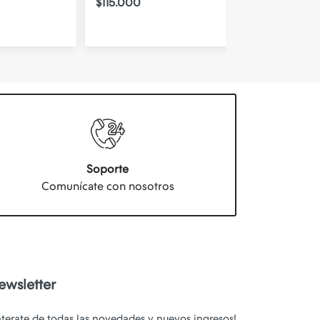
$115.000
$52.000
Soporte
Comunícate con nosotros
ewsletter
nterate de todas las novedades y nuevos ingresos!