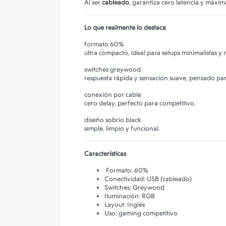
Al ser
cableado
, garantiza cero latencia y máxim
Camara de Seguridad
Gadgets
Lo que realmente lo destaca
Iluminacion
formato 60%
ultra compacto, ideal para setups minimalistas y
Parlantes
switches greywood
PERSONALIZA TU FUNDA!
respuesta rápida y sensación suave, pensado pa
conexión por cable
cero delay, perfecto para competitivo.
diseño sobrio black
simple, limpio y funcional.
Características
Formato: 60%
Conectividad: USB (cableado)
Switches: Greywood
Iluminación: RGB
Layout: Inglés
Uso: gaming competitivo