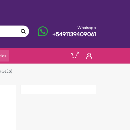
Whatsapp
+5491139409061
0
dos
NGLÉS)