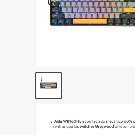
Pokemon TCG
Preventas
SEMINUEVOS
Componentes PC
Gafas Gamer
Mobile Gaming
Notebooks
Perifericos PC
2X1 DIGITALES PS4/PS5
Articulos Geek
Remeras TDV
El
Aula WIN60HE
es un teclado mecánico 60% pe
Accesorios telefonía
mientras que los
switches Greywood
ofrecen una