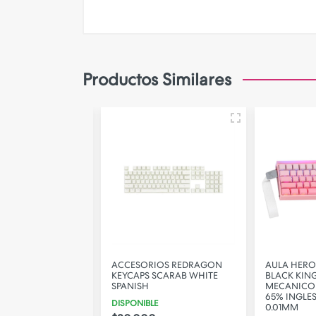
Productos Similares
MAGNETICO FGG
ACCESORIOS REDRAGON
AULA HERO 6
 MAD60HE
KEYCAPS SCARAB WHITE
BLACK KING
 60% - SW PER
SPANISH
MECANICO 
65% INGLES 
DISPONIBLE
0.01MM