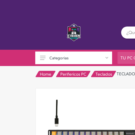
TU PC
Categorias
TECLADO
Home
Perifericos PC
Teclados
PC GAMER
Playstation
XBOX
Nintendo
Otras consolas