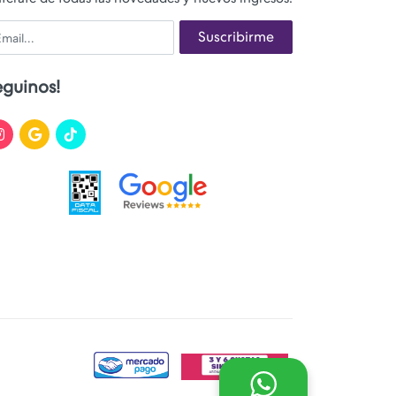
ail
Suscribirme
eguinos!