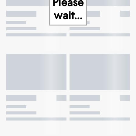
Please
wait...