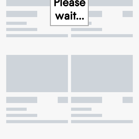
Please
wait...