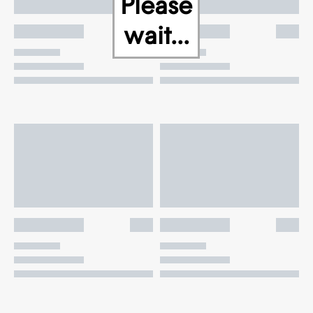
Please
wait...