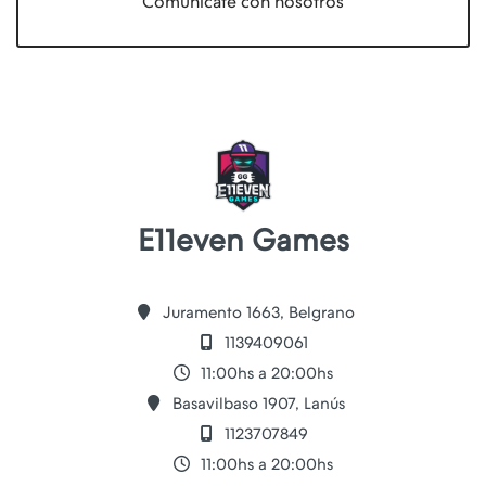
Comunícate con nosotros
E11even Games
Juramento 1663, Belgrano
1139409061
11:00hs a 20:00hs
Basavilbaso 1907, Lanús
1123707849
11:00hs a 20:00hs