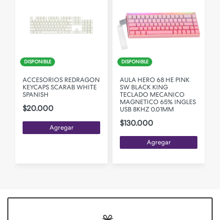
DISPONIBLE
DISPONIBLE
ACCESORIOS REDRAGON
AULA HERO 68 HE PINK
KEYCAPS SCARAB WHITE
SW BLACK KING
SPANISH
TECLADO MECANICO
O
MAGNETICO 65% INGLES
$20.000
USB 8KHZ 0.01MM
$130.000
Agregar
Agregar