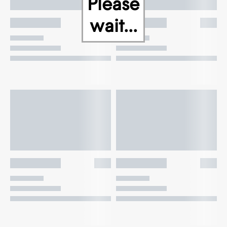
Please
wait...