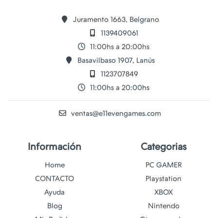
Juramento 1663, Belgrano
1139409061
11:00hs a 20:00hs
Basavilbaso 1907, Lanús
1123707849
11:00hs a 20:00hs
ventas@e11evengames.com
Información
Categorias
Home
PC GAMER
CONTACTO
Playstation
Ayuda
XBOX
Blog
Nintendo