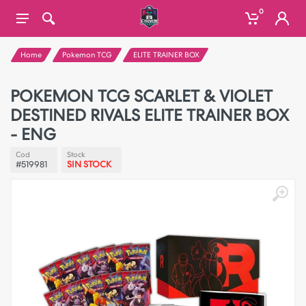
0
Home
Pokemon TCG
ELITE TRAINER BOX
POKEMON TCG SCARLET & VIOLET
DESTINED RIVALS ELITE TRAINER BOX
- ENG
Cod
Stock
#519981
SIN STOCK