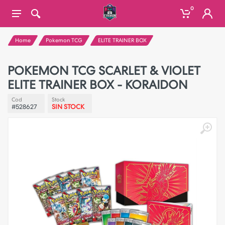
0
Home
Pokemon TCG
ELITE TRAINER BOX
POKEMON TCG SCARLET & VIOLET
ELITE TRAINER BOX - KORAIDON
Cod
Stock
#528627
SIN STOCK