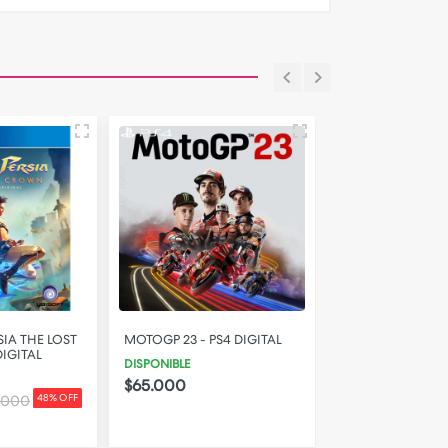
SIA THE LOST
MOTOGP 23 - PS4 DIGITAL
LEGO BATMAN 3
IGITAL
GOTHAM - PS4 D
DISPONIBLE
DISPONIBLE
$65.000
$32.000
.000
48% OFF