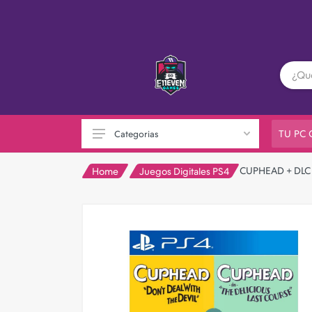
TU PC
Categorias
CUPHEAD + DLC 
Home
Juegos Digitales PS4
PC GAMER
Playstation
XBOX
Nintendo
Otras consolas