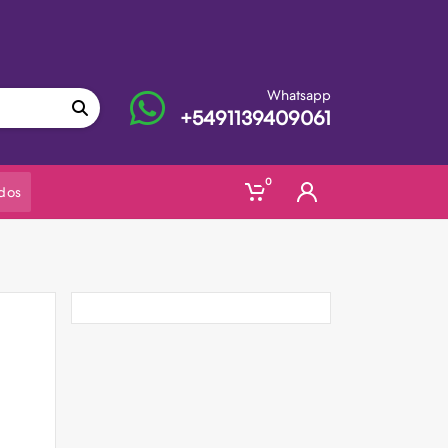
or de lista
Whatsapp
+5491139409061
0
dos