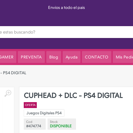
3 cuotas sin interes en el val
 GAMER
PREVENTA
Blog
Ayuda
CONTACTO
Mis Pedi
- PS4 DIGITAL
CUPHEAD + DLC - PS4 DIGITAL
OFERTA
Juegos Digitales PS4
Cod
Stock
#474774
DISPONIBLE