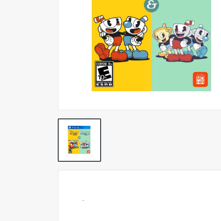
Pokemon TCG
Preventas
SEMINUEVOS
Componentes PC
Gafas Gamer
Mobile Gaming
Notebooks
Perifericos PC
2X1 DIGITALES PS4/PS5
Articulos Geek
Remeras TDV
.
Accesorios telefonía