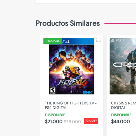
Camara de Seguridad
Gadgets
Productos Similares
Iluminacion
Parlantes
REBAJADO
PERSONALIZA TU FUNDA!
STO PROTOCOL -
THE KING OF FIGHTERS XV -
CRYSIS 2 RE
L
PS4 DIGITAL
DIGITAL
DISPONIBLE
DISPONIBLE
$21.000
$44.000
$75.000
72% OFF