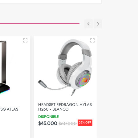
HEADSET REDRAGON HYLAS
HEADSET JBL Q
VSG ATLAS
H260 - BLANCO
ONE
DISPONIBLE
STOCK BAJO
$45.000
$550.000
$60.000
25% OFF