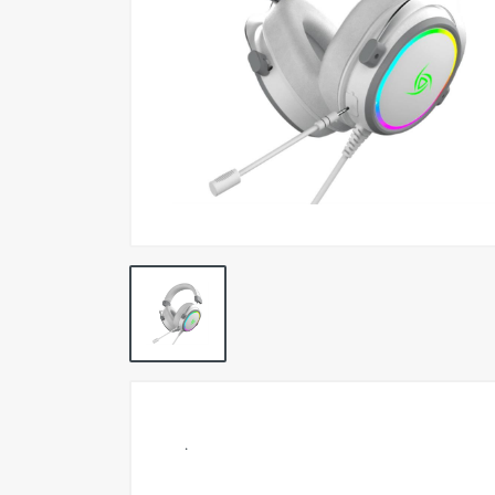
Pokemon TCG
Preventas
SEMINUEVOS
Componentes PC
Gafas Gamer
Mobile Gaming
Notebooks
Perifericos PC
2X1 DIGITALES PS4/PS5
Articulos Geek
Remeras TDV
.
Accesorios telefonía