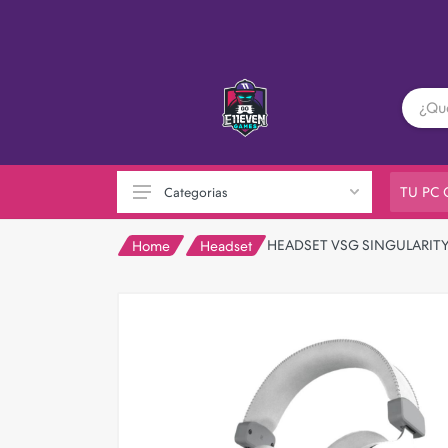
TU PC
Categorias
HEADSET VSG SINGULARITY
Home
Headset
PC GAMER
Playstation
XBOX
Nintendo
Otras consolas