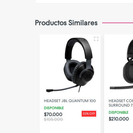
Camara de Seguridad
Gadgets
Productos Similares
Iluminacion
Parlantes
PERSONALIZA TU FUNDA!
REDRAGON H320
HEADSET JBL QUANTUM 100
HEADSET CO
LACK
SURROUND 7.
DISPONIBLE
DISPONIBLE
$70.000
33% OFF
$210.000
$90.000
11% OFF
$105.000