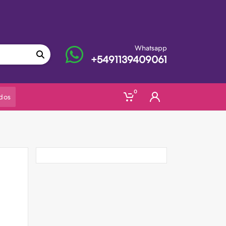
Whatsapp
+5491139409061
0
dos