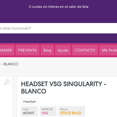
3 cuotas sin interes en el valor de lista
 GAMER
PREVENTA
Blog
Ayuda
CONTACTO
Mis Pedi
 - BLANCO
HEADSET VSG SINGULARITY -
BLANCO
Headset
Cod
MARCAS
Stock
#231411
VSG
STOCK BAJO