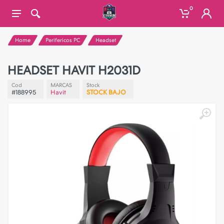
0
Home
Perifericos PC
Headset
HEADSET HAVIT H2031D
Cod
MARCAS
Stock
#188995
Havit
STOCK BAJO