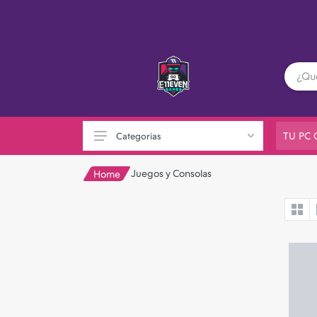
TU PC
Categorias
Juegos y Consolas
Home
PC GAMER
Playstation
XBOX
Nintendo
Otras consolas