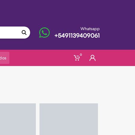
Whatsapp
+5491139409061
0
dos