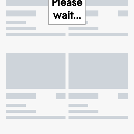
Please
wait...