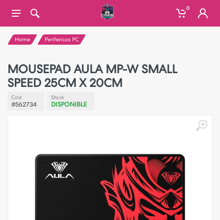
0
Home
Perifericos PC
MOUSEPAD AULA MP-W SMALL
SPEED 25CM X 20CM
Cod
Stock
#562734
DISPONIBLE