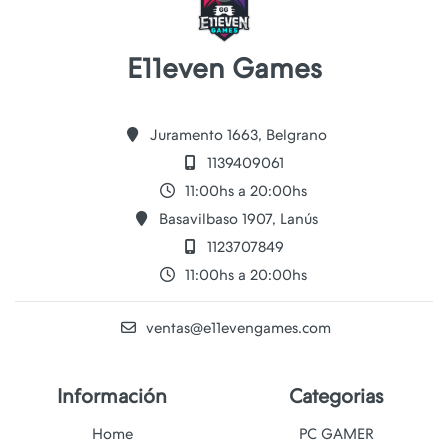
E11even Games
Juramento 1663, Belgrano
1139409061
11:00hs a 20:00hs
Basavilbaso 1907, Lanús
1123707849
11:00hs a 20:00hs
ventas@e11evengames.com
Información
Categorias
Home
PC GAMER